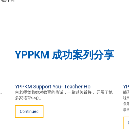
小贩小商
YPPKM 成功案列分享
YPPKM Support You- Teacher Ho
YP
承。
何老师凭着她对教育的热诚，一路过关斩将， 开展了她
能
多家培育中心。
味
食
事
Continued