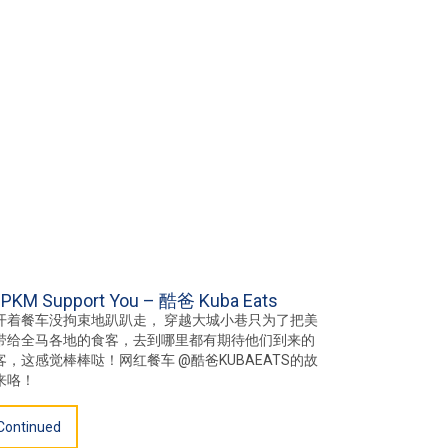
PKM Support You – 酷爸 Kuba Eats
开着餐车没拘束地趴趴走， 穿越大城小巷只为了把美
带给全马各地的食客，去到哪里都有期待他们到来的
客，这感觉棒棒哒！网红餐车 @酷爸KUBAEATS的故
来咯！
Continued