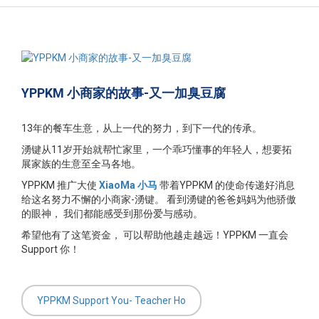
申请条件
照片库
YPPKM 小商家的故事-又一加臭豆腐
网上申请
13年的餐车生意，从上一代的努力，到下一代的传承。
下载表格
湧键从11岁开始就帮忙家里，一个乖巧懂事的年轻人，想要拓
展家族的生意至全马各地。
联络我们
YPPKM 推广大使
XiaoMa
小马
带着YPPKM 的使命传递好消息
给这名努力不懈的小商家-湧键。 看到湧键的爸爸妈妈为他骄傲
常问问题
的眼神， 我们都能感受到那份爱与感动。
希望他有了这笔资金， 可以帮助他越走越远！YPPKM 一直会
Support 你！
BAHASA MELAYU
中文
YPPKM Support You- Teacher Ho